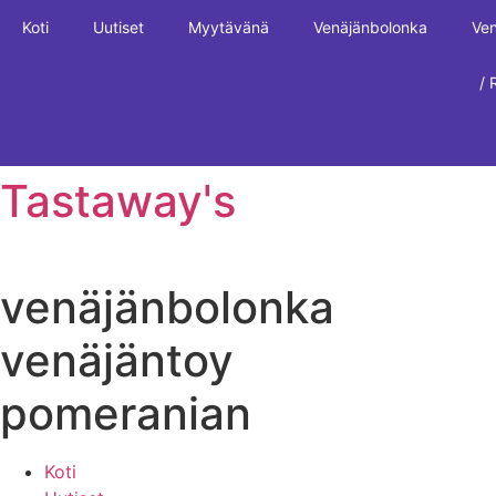
Mene
Koti
Uutiset
Myytävänä
Venäjänbolonka
Ven
sisältöön
/ 
Tastaway's
venäjänbolonka
venäjäntoy
pomeranian
Koti