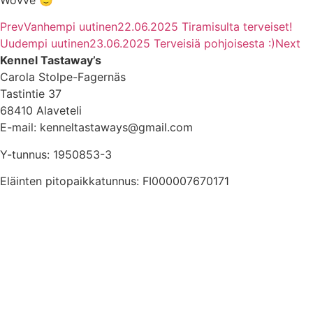
Wovve 🙂
Prev
Vanhempi uutinen
22.06.2025 Tiramisulta terveiset!
Uudempi uutinen
23.06.2025 Terveisiä pohjoisesta :)
Next
Kennel Tastaway’s
Carola Stolpe-Fagernäs
Tastintie 37
68410 Alaveteli
E-mail: kenneltastaways@gmail.com
Y-tunnus: 1950853-3
Eläinten pitopaikkatunnus: FI000007670171