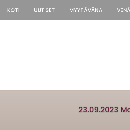
KOTI
UUTISET
MYYTÄVÄNÄ
VEN
23.09.2023 M