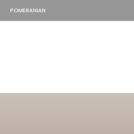
POMERANIAN
ASTAWAY'S
venäjänbolonka
venäjäntoy
pomeranian