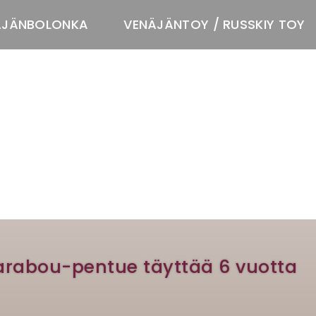
ÄJÄNBOLONKA
VENÄJÄNTOY / RUSSKIY TOY
T
arabou-pentue täyttää 6 vuotta