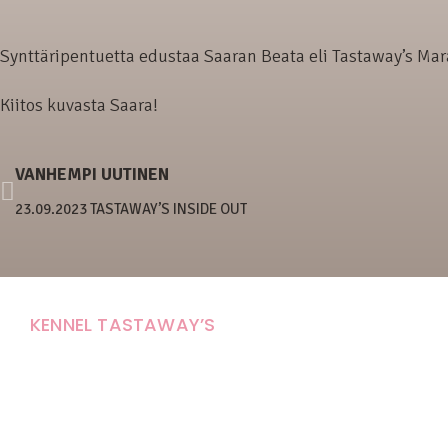
Synttäripentuetta edustaa Saaran Beata eli Tastaway’s Ma
Kiitos kuvasta Saara!
VANHEMPI UUTINEN
23.09.2023 TASTAWAY’S INSIDE OUT
KENNEL TASTAWAY’S
Carola Stolpe-Fagernäs
Tastintie 37
68410 Alaveteli