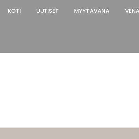
KOTI
UUTISET
MYYTÄVÄNÄ
VEN
TASTAWAY'S
venäjänbolonka
venäjäntoy
pomeranian