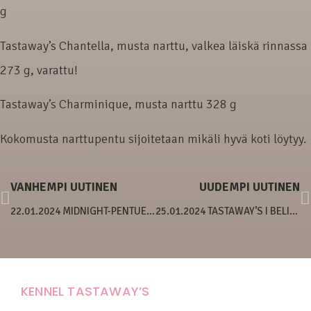
g
Tastaway’s Chantella, musta narttu, valkea läiskä rinnassa
273 g, varattu!
Tastaway’s Charminique, musta narttu 328 g
Kokomusta narttupentu sijoitetaan mikäli hyvä koti löytyy.
VANHEMPI UUTINEN
UUDEMPI UUTINEN
22.01.2024 MIDNIGHT-PENTUE TÄYTTÄÄ VIIKON
25.01.2024 TASTAWAY’S I BELIEVE IN UNICORNS
KENNEL TASTAWAY’S