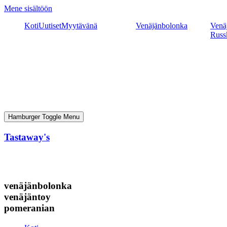
Mene sisältöön
Koti
Uutiset
Myytävänä
Venäjänbolonka
Venäj
Russ
Hamburger Toggle Menu
Tastaway's
venäjänbolonka
venäjäntoy
pomeranian