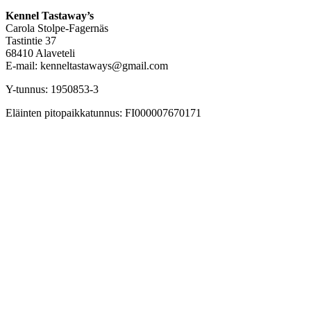
Kennel Tastaway’s
Carola Stolpe-Fagernäs
Tastintie 37
68410 Alaveteli
E-mail: kenneltastaways@gmail.com
Y-tunnus: 1950853-3
Eläinten pitopaikkatunnus: FI000007670171