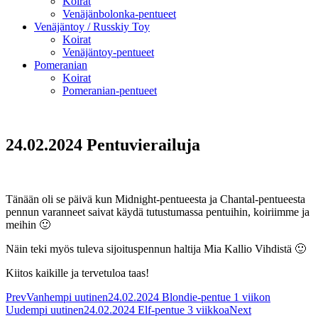
Koirat
Venäjänbolonka-pentueet
Venäjäntoy / Russkiy Toy
Koirat
Venäjäntoy-pentueet
Pomeranian
Koirat
Pomeranian-pentueet
24.02.2024 Pentuvierailuja
Tänään oli se päivä kun Midnight-pentueesta ja Chantal-pentueesta
pennun varanneet saivat käydä tutustumassa pentuihin, koiriimme ja
meihin 🙂
Näin teki myös tuleva sijoituspennun haltija Mia Kallio Vihdistä 🙂
Kiitos kaikille ja tervetuloa taas!
Prev
Vanhempi uutinen
24.02.2024 Blondie-pentue 1 viikon
Uudempi uutinen
24.02.2024 Elf-pentue 3 viikkoa
Next