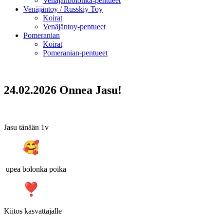
Venäjänbolonka-pentueet
Venäjäntoy / Russkiy Toy
Koirat
Venäjäntoy-pentueet
Pomeranian
Koirat
Pomeranian-pentueet
24.02.2026 Onnea Jasu!
Jasu tänään 1v
upea bolonka poika
Kiitos kasvattajalle