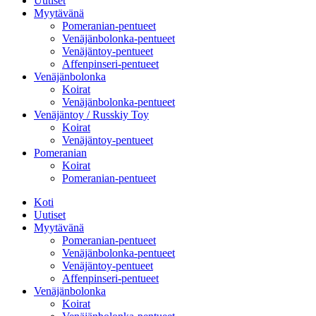
Uutiset
Myytävänä
Pomeranian-pentueet
Venäjänbolonka-pentueet
Venäjäntoy-pentueet
Affenpinseri-pentueet
Venäjänbolonka
Koirat
Venäjänbolonka-pentueet
Venäjäntoy / Russkiy Toy
Koirat
Venäjäntoy-pentueet
Pomeranian
Koirat
Pomeranian-pentueet
Koti
Uutiset
Myytävänä
Pomeranian-pentueet
Venäjänbolonka-pentueet
Venäjäntoy-pentueet
Affenpinseri-pentueet
Venäjänbolonka
Koirat