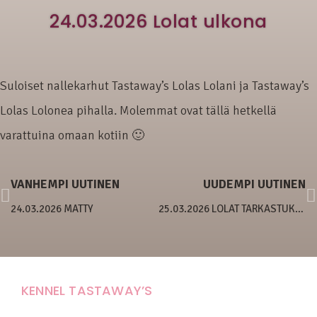
24.03.2026 Lolat ulkona
Suloiset nallekarhut Tastaway’s Lolas Lolani ja Tastaway’s
Lolas Lolonea pihalla. Molemmat ovat tällä hetkellä
varattuina omaan kotiin 🙂
VANHEMPI UUTINEN
UUDEMPI UUTINEN
24.03.2026 MATTY
25.03.2026 LOLAT TARKASTUKSESSA
KENNEL TASTAWAY’S
Carola Stolpe-Fagernäs