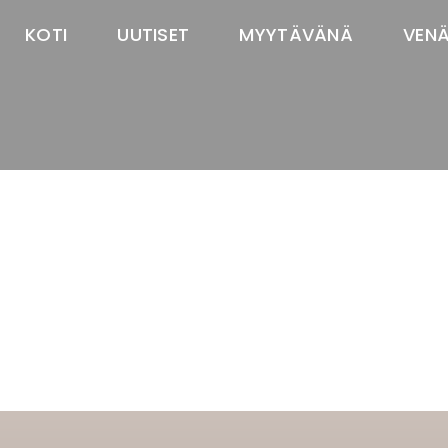
KOTI
UUTISET
MYYTÄVÄNÄ
VEN
TASTAWAY'S
venäjänbolonka
venäjäntoy
pomeranian