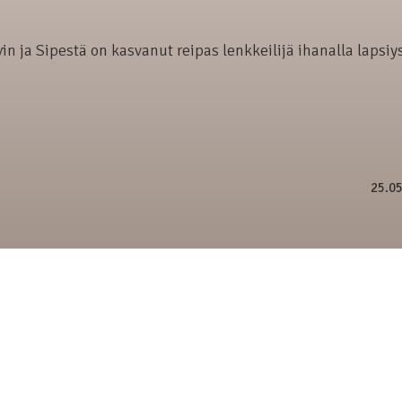
in ja Sipestä on kasvanut reipas lenkkeilijä ihanalla lapsiys
25.0