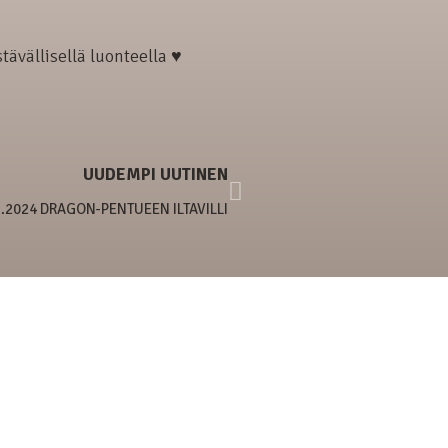
tävällisellä luonteella ♥
UUDEMPI UUTINEN
5.2024 DRAGON-PENTUEEN ILTAVILLI