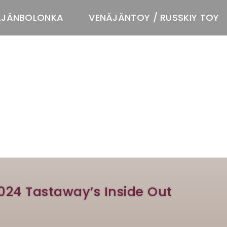
ÄJÄNBOLONKA
VENÄJÄNTOY / RUSSKIY TOY
T
024 Tastaway’s Inside Out