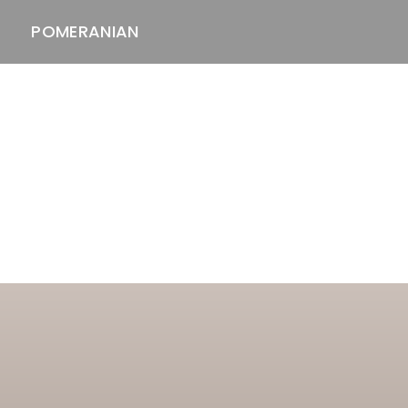
POMERANIAN
ASTAWAY'S
venäjänbolonka
venäjäntoy
pomeranian