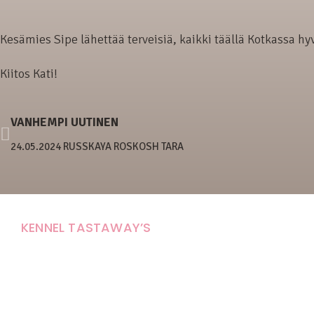
Kesämies Sipe lähettää terveisiä, kaikki täällä Kotkassa hyv
Kiitos Kati!
VANHEMPI UUTINEN
24.05.2024 RUSSKAYA ROSKOSH TARA
KENNEL TASTAWAY’S
Carola Stolpe-Fagernäs
Tastintie 37
68410 Alaveteli