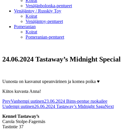
Koirat
Venäjänbolonka-pentueet
Venäjäntoy / Russkiy Toy
Koirat
Venäjäntoy-pentueet
Pomeranian
Koirat
Pomeranian-pentueet
24.06.2024 Tastaway’s Midnight Special
Uunosta on kasvanut upeanvärinen ja komea poika ♥
Kiitos kuvasta Anna!
Prev
Vanhempi uutinen
23.06.2024 Bims-pentue ruokailee
Uudempi uutinen
26.06.2024 Tastaway’s Midnight Saga
Next
Kennel Tastaway’s
Carola Stolpe-Fagernäs
Tastintie 37