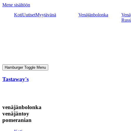
Mene sisältöön
Koti
Uutiset
Myytävänä
Venäjänbolonka
Venäj
Russ
Hamburger Toggle Menu
Tastaway's
venäjänbolonka
venäjäntoy
pomeranian