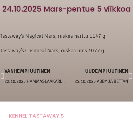
24.10.2025 Mars-pentue 5 viikkoa
Tastaway’s Magical Mars, ruskea narttu 1147 g
Tastaway’s Cosmical Mars, ruskea uros 1077 g
VANHEMPI UUTINEN
UUDEMPI UUTINEN
22.10.2025 HAMMASLÄÄKÄRISSÄ
25.10.2025 ABBY JA BETTAN
KENNEL TASTAWAY’S
Carola Stolpe-Fagernäs