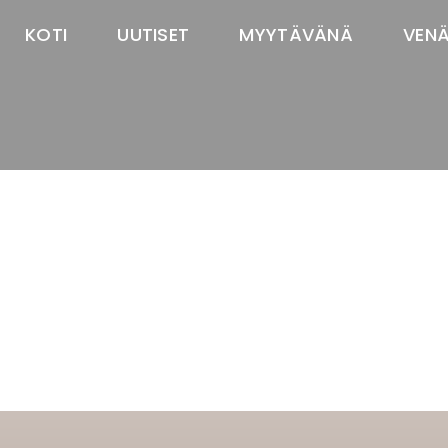
KOTI
UUTISET
MYYTÄVÄNÄ
VEN
TASTAWAY'S
venäjänbolonka
venäjäntoy
pomeranian