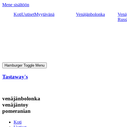
Mene sisältöön
Koti
Uutiset
Myytävänä
Venäjänbolonka
Venäj
Russ
Hamburger Toggle Menu
Tastaway's
venäjänbolonka
venäjäntoy
pomeranian
Koti