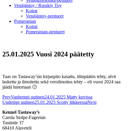
Venäjänbolonka-pentueet
Venäjäntoy / Russkiy Toy
Koirat
Venäjäntoy-pentueet
Pomeranian
Koirat
Pomeranian-pentueet
25.01.2025 Vuosi 2024 päätetty
Taas on Tastaway’sin kirjanpito kasattu, tilinpäätös tehty, alvit
laskettu ja ilmoitettu sekä veroilmoitus tehty – eli vuosi 2024 saa
jäädä historiaan 🙂
Prev
Vanhempi uutinen
24.01.2025 Matty kuvissa
Uudempi uutinen
25.01.2025 Scotty liikkeessä
Next
Kennel Tastaway’s
Carola Stolpe-Fagernäs
Tastintie 37
68410 Alaveteli