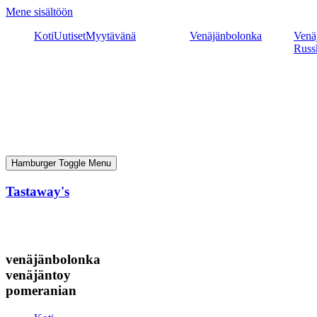
Mene sisältöön
Koti
Uutiset
Myytävänä
Venäjänbolonka
Venäj
Russ
Hamburger Toggle Menu
Tastaway's
venäjänbolonka
venäjäntoy
pomeranian