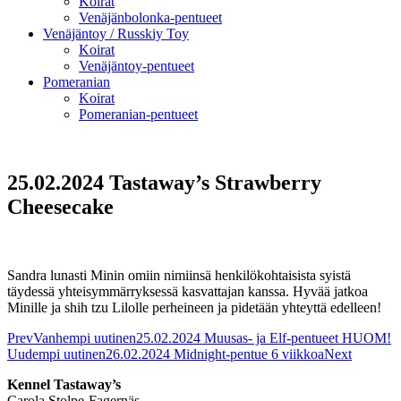
Koirat
Venäjänbolonka-pentueet
Venäjäntoy / Russkiy Toy
Koirat
Venäjäntoy-pentueet
Pomeranian
Koirat
Pomeranian-pentueet
25.02.2024 Tastaway’s Strawberry
Cheesecake
Sandra lunasti Minin omiin nimiinsä henkilökohtaisista syistä
täydessä yhteisymmärryksessä kasvattajan kanssa. Hyvää jatkoa
Minille ja shih tzu Lilolle perheineen ja pidetään yhteyttä edelleen!
Prev
Vanhempi uutinen
25.02.2024 Muusas- ja Elf-pentueet HUOM!
Uudempi uutinen
26.02.2024 Midnight-pentue 6 viikkoa
Next
Kennel Tastaway’s
Carola Stolpe-Fagernäs