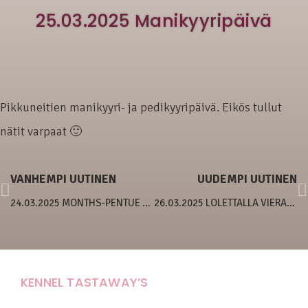
25.03.2025 Manikyyripäivä
Pikkuneitien manikyyri- ja pedikyyripäivä. Eikös tullut
nätit varpaat 🙂
VANHEMPI UUTINEN
UUDEMPI UUTINEN
24.03.2025 MONTHS-PENTUE 4 VIIKKOA
26.03.2025 LOLETTALLA VIERAITA
KENNEL TASTAWAY’S
Carola Stolpe-Fagernäs