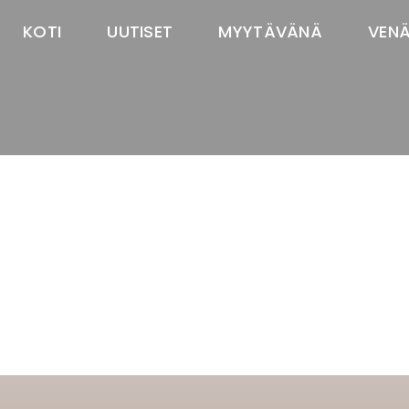
KOTI
UUTISET
MYYTÄVÄNÄ
VEN
TASTAWAY'S
venäjänbolonka
venäjäntoy
pomeranian