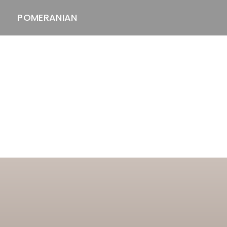
POMERANIAN
ASTAWAY'S
venäjänbolonka
venäjäntoy
pomeranian