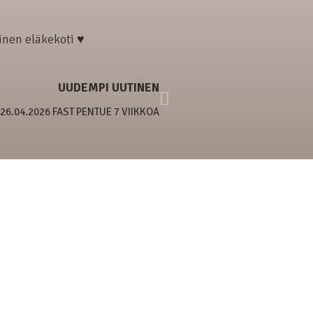
linen eläkekoti ♥
UUDEMPI UUTINEN
26.04.2026 FAST PENTUE 7 VIIKKOA