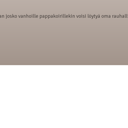
aan josko vanhoille pappakoirillekin voisi löytyä oma rauhal