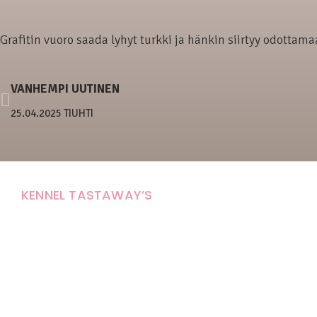
Grafitin vuoro saada lyhyt turkki ja hänkin siirtyy odottam
VANHEMPI UUTINEN
25.04.2025 TIUHTI
KENNEL TASTAWAY’S
Carola Stolpe-Fagernäs
Tastintie 37
68410 Alaveteli
E-mail: kenneltastaways@gmail.com