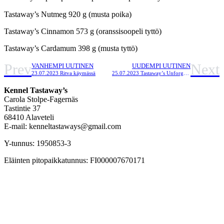
Tastaway’s Nutmeg 920 g (musta poika)
Tastaway’s Cinnamon 573 g (oranssisoopeli tyttö)
Tastaway’s Cardamum 398 g (musta tyttö)
Prev
Next
VANHEMPI UUTINEN
UUDEMPI UUTINEN
23.07.2023 Ritva käymässä
25.07.2023 Tastaway’s Unforgettable Smile
Kennel Tastaway’s
Carola Stolpe-Fagernäs
Tastintie 37
68410 Alaveteli
E-mail: kenneltastaways@gmail.com
Y-tunnus: 1950853-3
Eläinten pitopaikkatunnus: FI000007670171