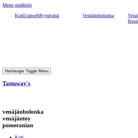
Mene sisältöön
Koti
Uutiset
Myytävänä
Venäjänbolonka
Venäj
Russ
Hamburger Toggle Menu
Tastaway's
venäjänbolonka
venäjäntoy
pomeranian
Koti