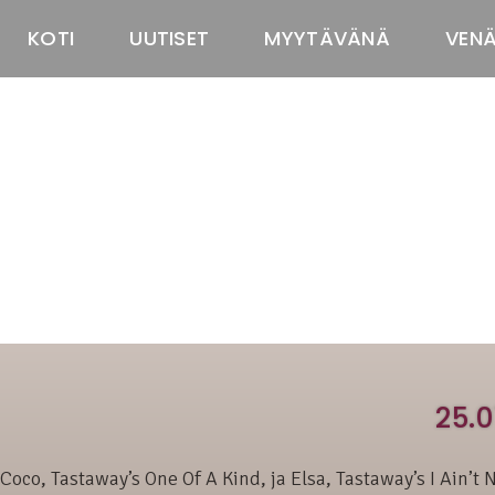
KOTI
UUTISET
MYYTÄVÄNÄ
VEN
25.
Coco, Tastaway’s One Of A Kind, ja Elsa, Tastaway’s I Ain’