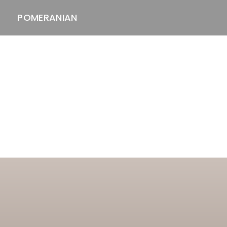
POMERANIAN
ASTAWAY'S
venäjänbolonka
venäjäntoy
pomeranian