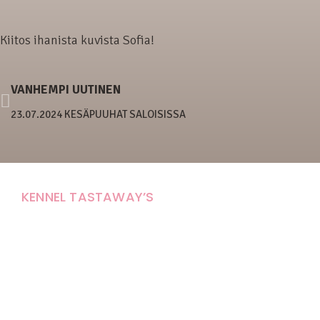
Kiitos ihanista kuvista Sofia!
VANHEMPI UUTINEN
23.07.2024 KESÄPUUHAT SALOISISSA
KENNEL TASTAWAY’S
Carola Stolpe-Fagernäs
Tastintie 37
68410 Alaveteli
E-mail: kenneltastaways@gmail.com