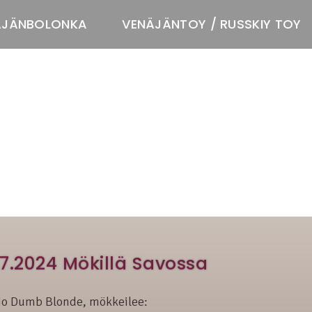
ÄJÄNBOLONKA
VENÄJÄNTOY / RUSSKIY TOY
T
07.2024 Mökillä Savossa
t No Dumb Blonde, mökkeilee: