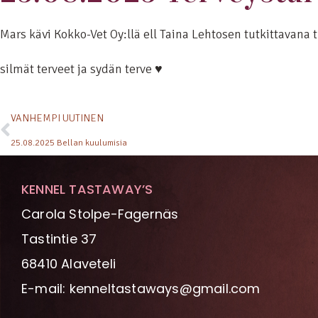
Mars kävi Kokko-Vet Oy:llä ell Taina Lehtosen tutkittavana t
silmät terveet ja sydän terve ♥
VANHEMPI UUTINEN
25.08.2025 Bellan kuulumisia
KENNEL TASTAWAY’S
Carola Stolpe-Fagernäs
Tastintie 37
68410 Alaveteli
E-mail: kenneltastaways@gmail.com