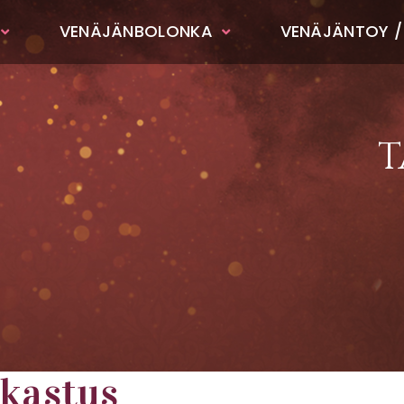
VENÄJÄNBOLONKA
VENÄJÄNTOY /
T
rkastus