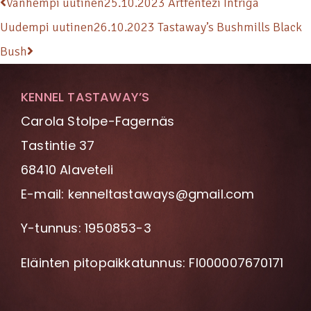
Vanhempi uutinen
25.10.2023 Artfentezi Intriga
Uudempi uutinen
26.10.2023 Tastaway’s Bushmills Black
Bush
KENNEL TASTAWAY’S
Carola Stolpe-Fagernäs
Tastintie 37
68410 Alaveteli
E-mail: kenneltastaways@gmail.com
Y-tunnus: 1950853-3
Eläinten pitopaikkatunnus: FI000007670171