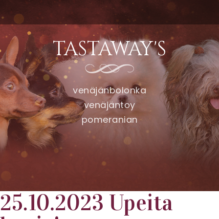
TASTAWAY'S
venäjänbolonka
venäjäntoy
pomeranian
25.10.2023 Upeita