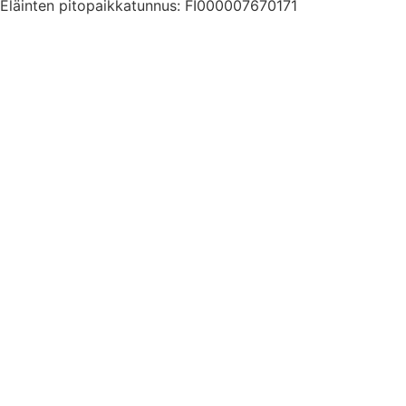
Eläinten pitopaikkatunnus: FI000007670171