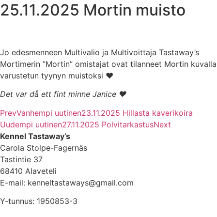
25.11.2025 Mortin muisto
Jo edesmenneen Multivalio ja Multivoittaja Tastaway’s
Mortimerin ”Mortin” omistajat ovat tilanneet Mortin kuvalla
varustetun tyynyn muistoksi ♥
Det var då ett fint minne Janice ♥
Prev
Vanhempi uutinen
23.11.2025 Hillasta kaverikoira
Uudempi uutinen
27.11.2025 Polvitarkastus
Next
Kennel Tastaway’s
Carola Stolpe-Fagernäs
Tastintie 37
68410 Alaveteli
E-mail: kenneltastaways@gmail.com
Y-tunnus: 1950853-3