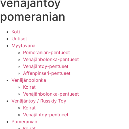
venäjäntoy
pomeranian
Koti
Uutiset
Myytävänä
Pomeranian-pentueet
Venäjänbolonka-pentueet
Venäjäntoy-pentueet
Affenpinseri-pentueet
Venäjänbolonka
Koirat
Venäjänbolonka-pentueet
Venäjäntoy / Russkiy Toy
Koirat
Venäjäntoy-pentueet
Pomeranian
Koirat