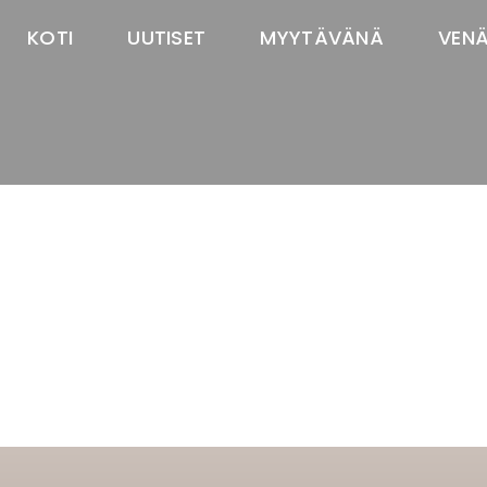
KOTI
UUTISET
MYYTÄVÄNÄ
VEN
TASTAWAY'S
venäjänbolonka
venäjäntoy
pomeranian