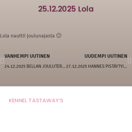
25.12.2025 Lola
Lola nauttii joulunajasta 🙂
VANHEMPI UUTINEN
UUDEMPI UUTINEN
24.12.2025 BELLAN JOULUTERVEISET
27.12.2025 HANNES PISTÄYTYI TASTINMÄELLÄ
KENNEL TASTAWAY’S
Carola Stolpe-Fagernäs
Tastintie 37
68410 Alaveteli