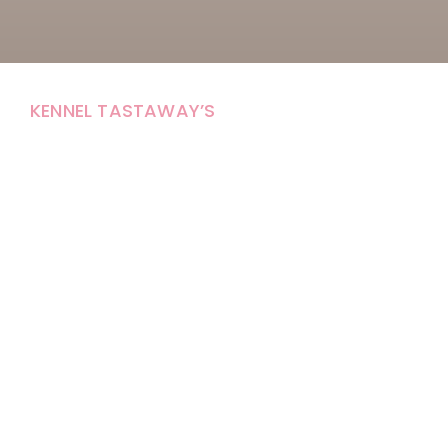
KENNEL TASTAWAY’S
Carola Stolpe-Fagernäs
Tastintie 37
68410 Alaveteli
E-mail: kenneltastaways@gmail.com
Y-tunnus: 1950853-3
Eläinten pitopaikkatunnus: FI000007670171