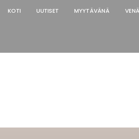
KOTI
UUTISET
MYYTÄVÄNÄ
VEN
TASTAWAY'S
venäjänbolonka
venäjäntoy
pomeranian