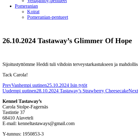
Venäjäntoy-pentueet
Pomeranian
Koirat
Pomeranian-pentueet
26.10.2024 Tastaway’s Glimmer Of Hope
Sijoitustyttömme Heddi tuli vihdoin terveystarkastukseen ja mahdollise
Tack Carola!
Prev
Vanhempi uutinen
25.10.2024 Isin tytöt
Uudempi uutinen
28.10.2024 Tastaway’s Strawberry Cheesecake
Next
Kennel Tastaway’s
Carola Stolpe-Fagernäs
Tastintie 37
68410 Alaveteli
E-mail: kenneltastaways@gmail.com
Y-tunnus: 1950853-3