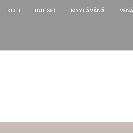
KOTI
UUTISET
MYYTÄVÄNÄ
VEN
TASTAWAY'S
venäjänbolonka
venäjäntoy
pomeranian