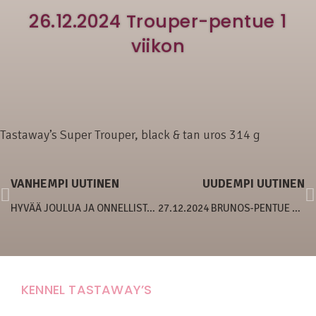
26.12.2024 Trouper-pentue 1
viikon
Tastaway’s Super Trouper, black & tan uros 314 g
VANHEMPI UUTINEN
UUDEMPI UUTINEN
HYVÄÄ JOULUA JA ONNELLISTA UUTTA VUOTTA TASTINMÄELTÄ!
27.12.2024 BRUNOS-PENTUE 1 VIIKON
KENNEL TASTAWAY’S
Carola Stolpe-Fagernäs