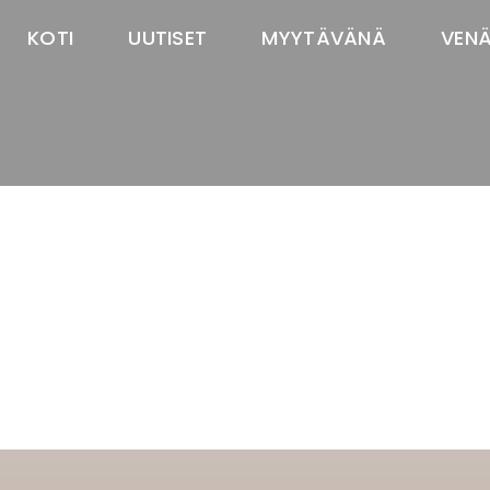
KOTI
UUTISET
MYYTÄVÄNÄ
VEN
TASTAWAY'S
venäjänbolonka
venäjäntoy
pomeranian