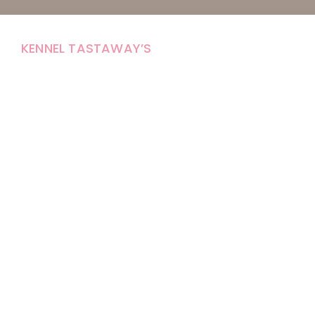
KENNEL TASTAWAY’S
Carola Stolpe-Fagernäs
Tastintie 37
68410 Alaveteli
E-mail: kenneltastaways@gmail.com
Y-tunnus: 1950853-3
Eläinten pitopaikkatunnus: FI000007670171