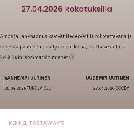
27.04.2026 Rokotuksilla
Amos ja Jan-Magnus kävivät NederVetillä rokotettavana ja
ilmeistä päätellen piikitys ei ole kivaa, mutta kestetään
kyllä kuin isommatkin miehet 🙂
VANHEMPI UUTINEN
UUDEMPI UUTINEN
26.04.2026 TURE JA OLLI
27.04.2026 DOOBY
KENNEL TASTAWAY’S
Carola Stolpe-Fagernäs