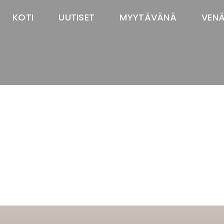
KOTI
UUTISET
MYYTÄVÄNÄ
VEN
TASTAWAY'S
venäjänbolonka
venäjäntoy
pomeranian