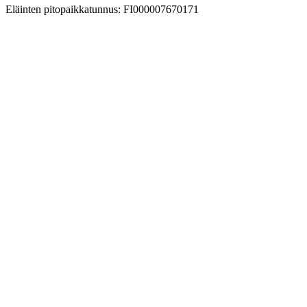
Eläinten pitopaikkatunnus: FI000007670171