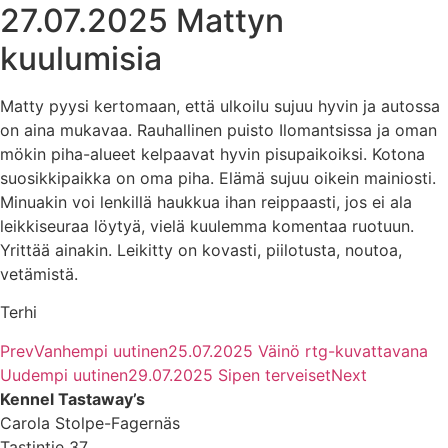
27.07.2025 Mattyn
kuulumisia
Matty pyysi kertomaan, että ulkoilu sujuu hyvin ja autossa
on aina mukavaa. Rauhallinen puisto Ilomantsissa ja oman
mökin piha-alueet kelpaavat hyvin pisupaikoiksi. Kotona
suosikkipaikka on oma piha. Elämä sujuu oikein mainiosti.
Minuakin voi lenkillä haukkua ihan reippaasti, jos ei ala
leikkiseuraa löytyä, vielä kuulemma komentaa ruotuun.
Yrittää ainakin. Leikitty on kovasti, piilotusta, noutoa,
vetämistä.
Terhi
Prev
Vanhempi uutinen
25.07.2025 Väinö rtg-kuvattavana
Uudempi uutinen
29.07.2025 Sipen terveiset
Next
Kennel Tastaway’s
Carola Stolpe-Fagernäs
Tastintie 37