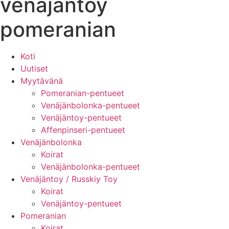
venäjäntoy
pomeranian
Koti
Uutiset
Myytävänä
Pomeranian-pentueet
Venäjänbolonka-pentueet
Venäjäntoy-pentueet
Affenpinseri-pentueet
Venäjänbolonka
Koirat
Venäjänbolonka-pentueet
Venäjäntoy / Russkiy Toy
Koirat
Venäjäntoy-pentueet
Pomeranian
Koirat