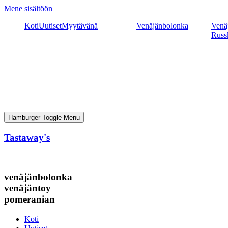
Mene sisältöön
Koti
Uutiset
Myytävänä
Venäjänbolonka
Venäj
Russ
Hamburger Toggle Menu
Tastaway's
venäjänbolonka
venäjäntoy
pomeranian
Koti