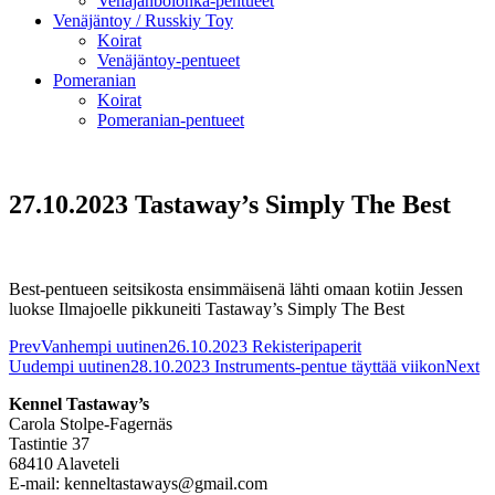
Venäjänbolonka-pentueet
Venäjäntoy / Russkiy Toy
Koirat
Venäjäntoy-pentueet
Pomeranian
Koirat
Pomeranian-pentueet
27.10.2023 Tastaway’s Simply The Best
Best-pentueen seitsikosta ensimmäisenä lähti omaan kotiin Jessen
luokse Ilmajoelle pikkuneiti Tastaway’s Simply The Best
Prev
Vanhempi uutinen
26.10.2023 Rekisteripaperit
Uudempi uutinen
28.10.2023 Instruments-pentue täyttää viikon
Next
Kennel Tastaway’s
Carola Stolpe-Fagernäs
Tastintie 37
68410 Alaveteli
E-mail: kenneltastaways@gmail.com