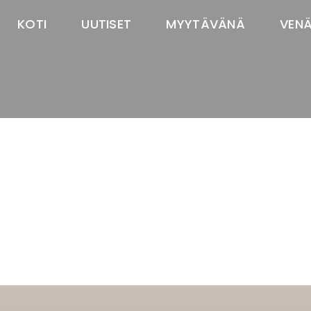
KOTI
UUTISET
MYYTÄVÄNÄ
VEN
TASTAWAY'S
venäjänbolonka
venäjäntoy
pomeranian