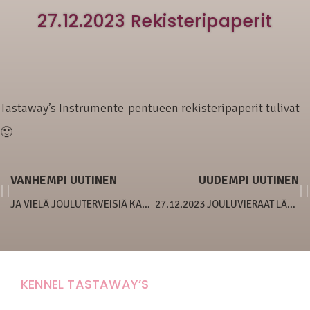
27.12.2023 Rekisteripaperit
Tastaway’s Instrumente-pentueen rekisteripaperit tulivat
🙂
VANHEMPI UUTINEN
UUDEMPI UUTINEN
JA VIELÄ JOULUTERVEISIÄ KASVATEILTA ♥
27.12.2023 JOULUVIERAAT LÄHDÖSSÄ
KENNEL TASTAWAY’S
Carola Stolpe-Fagernäs