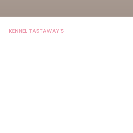
KENNEL TASTAWAY’S
Carola Stolpe-Fagernäs
Tastintie 37
68410 Alaveteli
E-mail: kenneltastaways@gmail.com
Y-tunnus: 1950853-3
Eläinten pitopaikkatunnus: FI000007670171