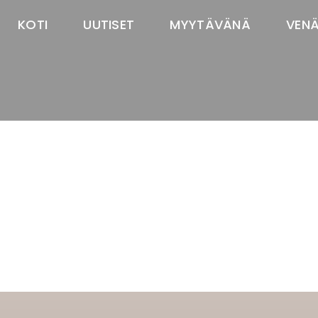
KOTI
UUTISET
MYYTÄVÄNÄ
VEN
TASTAWAY'S
venäjänbolonka
venäjäntoy
pomeranian