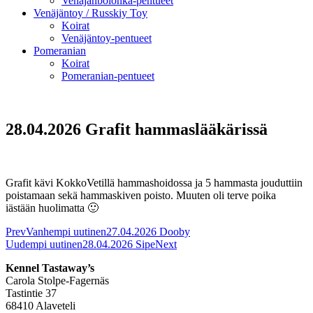
Venäjänbolonka-pentueet
Venäjäntoy / Russkiy Toy
Koirat
Venäjäntoy-pentueet
Pomeranian
Koirat
Pomeranian-pentueet
28.04.2026 Grafit hammaslääkärissä
Grafit kävi KokkoVetillä hammashoidossa ja 5 hammasta jouduttiin
poistamaan sekä hammaskiven poisto. Muuten oli terve poika
iästään huolimatta 🙂
Prev
Vanhempi uutinen
27.04.2026 Dooby
Uudempi uutinen
28.04.2026 Sipe
Next
Kennel Tastaway’s
Carola Stolpe-Fagernäs
Tastintie 37
68410 Alaveteli