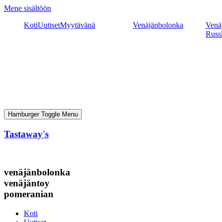
Mene sisältöön
Koti
Uutiset
Myytävänä
Venäjänbolonka
Venäj
Russ
Hamburger Toggle Menu
Tastaway's
venäjänbolonka
venäjäntoy
pomeranian
Koti