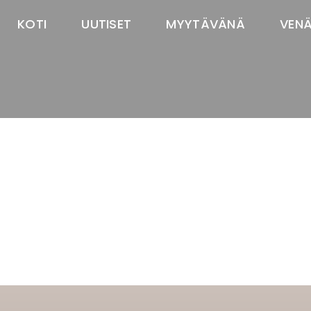
KOTI
UUTISET
MYYTÄVÄNÄ
VEN
TASTAWAY'S
venäjänbolonka
venäjäntoy
pomeranian