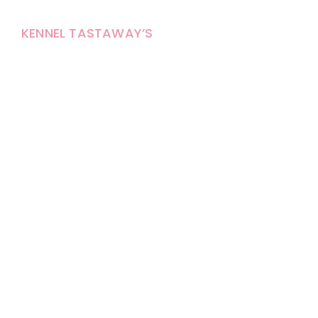
KENNEL TASTAWAY’S
Carola Stolpe-Fagernäs
Tastintie 37
68410 Alaveteli
E-mail: kenneltastaways@gmail.com
Y-tunnus: 1950853-3
Eläinten pitopaikkatunnus: FI000007670171