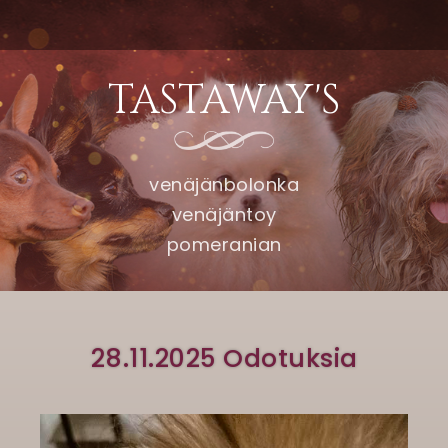
TASTAWAY'S
venäjänbolonka
venäjäntoy
pomeranian
28.11.2025 Odotuksia