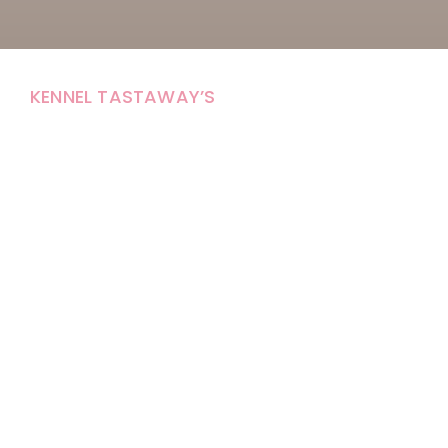
KENNEL TASTAWAY’S
Carola Stolpe-Fagernäs
Tastintie 37
68410 Alaveteli
E-mail: kenneltastaways@gmail.com
Y-tunnus: 1950853-3
Eläinten pitopaikkatunnus: FI000007670171