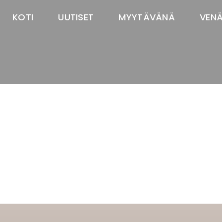
KOTI
UUTISET
MYYTÄVÄNÄ
VEN
TASTAWAY'S
venäjänbolonka
venäjäntoy
pomeranian