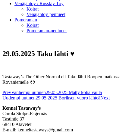
Venäjäntoy / Russkiy Toy
Koirat
Venäjäntoy-pentueet
Pomeranian
Koirat
Pomeranian-pentueet
29.05.2025 Taku lähti ♥
Tastaway’s The Other Normal eli Taku lähti Roopen matkassa
Rovaniemelle 🙂
Prev
Vanhempi uutinen
29.05.2025 Matty kotia vailla
Uudempi uutinen
29.05.2025 Boriksen vuoro lähteä
Next
Kennel Tastaway’s
Carola Stolpe-Fagernäs
Tastintie 37
68410 Alaveteli
E-mail: kenneltastaways@gmail.com