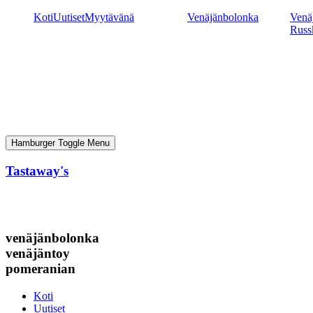
Mene
Koti
Uutiset
Myytävänä
Venäjänbolonka
Venäj
sisältöön
Russ
Hamburger Toggle Menu
Tastaway's
venäjänbolonka
venäjäntoy
pomeranian
Koti
Uutiset