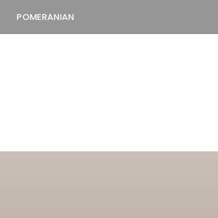
POMERANIAN
ASTAWAY'S
venäjänbolonka
venäjäntoy
pomeranian