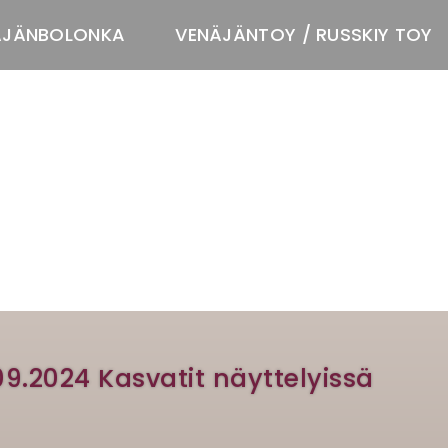
ÄJÄNBOLONKA
VENÄJÄNTOY / RUSSKIY TOY
T
09.2024 Kasvatit näyttelyissä