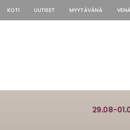
KOTI
UUTISET
MYYTÄVÄNÄ
VEN
29.08-01.