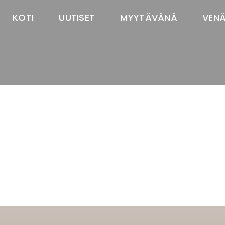
KOTI
UUTISET
MYYTÄVÄNÄ
VEN
TASTAWAY'S
venäjänbolonka
venäjäntoy
pomeranian