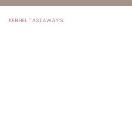
KENNEL TASTAWAY’S
Carola Stolpe-Fagernäs
Tastintie 37
68410 Alaveteli
E-mail: kenneltastaways@gmail.com
Y-tunnus: 1950853-3
Eläinten pitopaikkatunnus: FI000007670171