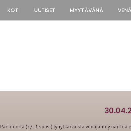
KOTI
UUTISET
MYYTÄVÄNÄ
VEN
30.04.
Pari nuorta (+/- 1 vuosi) lyhytkarvaista venäjäntoy narttua