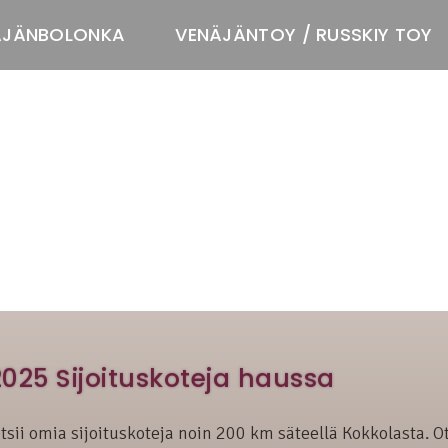
ÄJÄNBOLONKA
VENÄJÄNTOY / RUSSKIY TOY
T
2025 Sijoituskoteja haussa
 etsii omia sijoituskoteja noin 200 km säteellä Kokkolasta. 