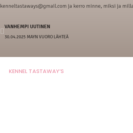
kenneltastaways@gmail.com ja kerro minne, miksi ja millais
VANHEMPI UUTINEN
30.04.2025 MAYN VUORO LÄHTEÄ
KENNEL TASTAWAY’S
Carola Stolpe-Fagernäs
Tastintie 37
68410 Alaveteli
E-mail: kenneltastaways@gmail.com
Y-tunnus: 1950853-3