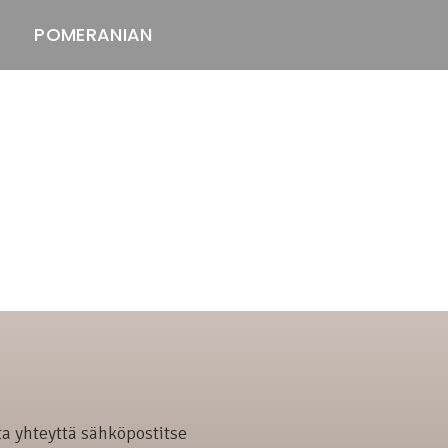
POMERANIAN
ASTAWAY'S
venäjänbolonka
venäjäntoy
pomeranian
Ota yhteyttä sähköpostitse