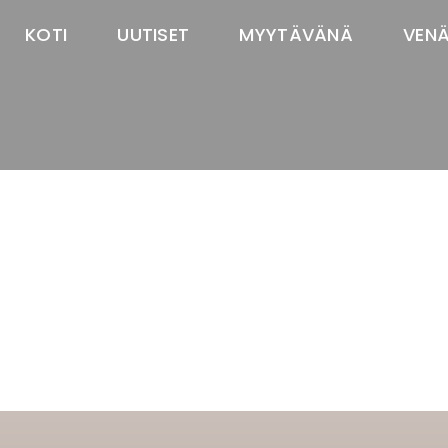
KOTI
UUTISET
MYYTÄVÄNÄ
VEN
TASTAWAY'S
venäjänbolonka
venäjäntoy
pomeranian