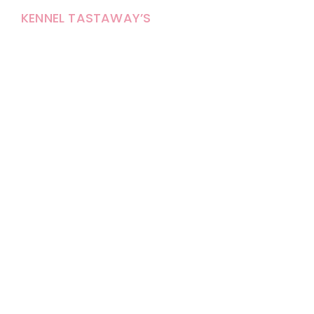
KENNEL TASTAWAY’S
Carola Stolpe-Fagernäs
Tastintie 37
68410 Alaveteli
E-mail: kenneltastaways@gmail.com
Y-tunnus: 1950853-3
Eläinten pitopaikkatunnus: FI000007670171