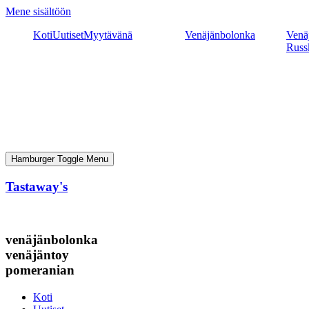
Mene sisältöön
Koti
Uutiset
Myytävänä
Venäjänbolonka
Venäj
Russ
Hamburger Toggle Menu
Tastaway's
venäjänbolonka
venäjäntoy
pomeranian
Koti