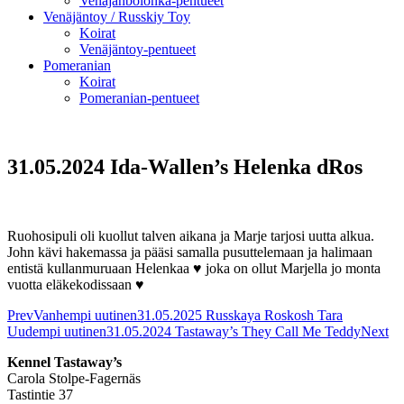
Venäjänbolonka-pentueet
Venäjäntoy / Russkiy Toy
Koirat
Venäjäntoy-pentueet
Pomeranian
Koirat
Pomeranian-pentueet
31.05.2024 Ida-Wallen’s Helenka dRos
Ruohosipuli oli kuollut talven aikana ja Marje tarjosi uutta alkua.
John kävi hakemassa ja pääsi samalla pusuttelemaan ja halimaan
entistä kullanmuruaan Helenkaa ♥ joka on ollut Marjella jo monta
vuotta eläkekodissaan ♥
Prev
Vanhempi uutinen
31.05.2025 Russkaya Roskosh Tara
Uudempi uutinen
31.05.2024 Tastaway’s They Call Me Teddy
Next
Kennel Tastaway’s
Carola Stolpe-Fagernäs
Tastintie 37