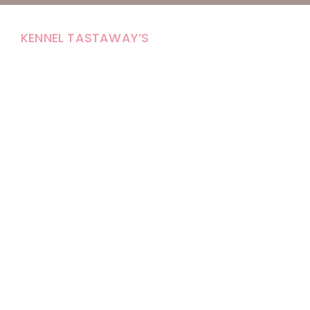
KENNEL TASTAWAY’S
Carola Stolpe-Fagernäs
Tastintie 37
68410 Alaveteli
E-mail: kenneltastaways@gmail.com
Y-tunnus: 1950853-3
Eläinten pitopaikkatunnus: FI000007670171