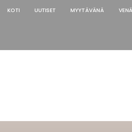
KOTI
UUTISET
MYYTÄVÄNÄ
VEN
TASTAWAY'S
venäjänbolonka
venäjäntoy
pomeranian