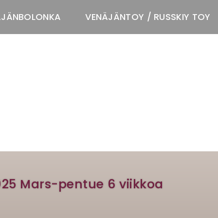
ÄJÄNBOLONKA
VENÄJÄNTOY / RUSSKIY TOY
T
2025 Mars-pentue 6 viikkoa