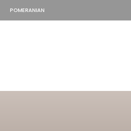
POMERANIAN
ASTAWAY'S
venäjänbolonka
venäjäntoy
pomeranian