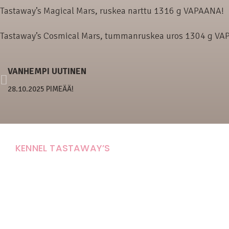
Tastaway’s Magical Mars, ruskea narttu 1316 g VAPAANA!
Tastaway’s Cosmical Mars, tummanruskea uros 1304 g V
VANHEMPI UUTINEN
28.10.2025 PIMEÄÄ!
KENNEL TASTAWAY’S
Carola Stolpe-Fagernäs
Tastintie 37
68410 Alaveteli
E-mail: kenneltastaways@gmail.com