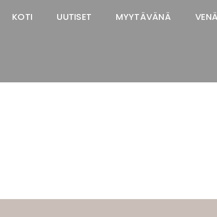
KOTI
UUTISET
MYYTÄVÄNÄ
VEN
TASTAWAY'S
venäjänbolonka
venäjäntoy
pomeranian