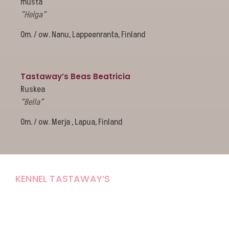
musta
”Helga”
Om. / ow. Nanu, Lappeenranta, Finland
Tastaway’s Beas Beatricia
Ruskea
”Bella”
Om. / ow. Merja , Lapua, Finland
KENNEL TASTAWAY’S
Carola Stolpe-Fagernäs
Tastintie 37