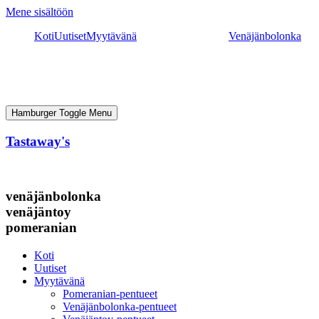
Mene sisältöön
Koti
Uutiset
Myytävänä
Venäjänbolonka
Hamburger Toggle Menu
Tastaway's
venäjänbolonka
venäjäntoy
pomeranian
Koti
Uutiset
Myytävänä
Pomeranian-pentueet
Venäjänbolonka-pentueet