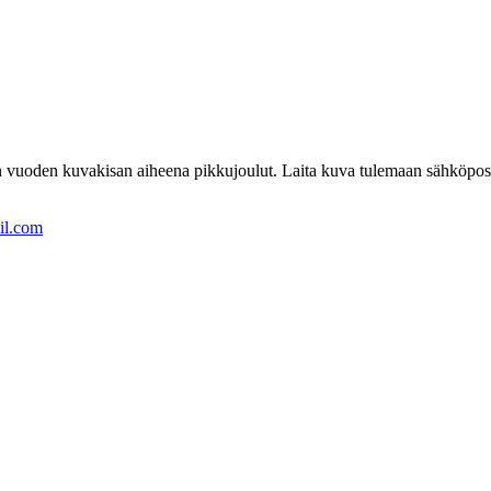
vuoden kuvakisan aiheena pikkujoulut. Laita kuva tulemaan sähköposti
il.com