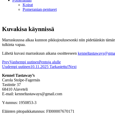
Pomeranian
Koirat
Pomeranian-pentueet
Kuvakisa käynnissä
Marraskuussa alkaa kunnon pikkujoulusesonki niin pidetäänkin tämän 
tulkinta vapaa.
Lähetä kuvasi marraskuun aikana osoitteeseen
kenneltastaways@gma
Prev
Vanhempi uutinen
Pentuja alulle
Uudempi uutinen
10.11.2025 Tarkastettu!
Next
Kennel Tastaway’s
Carola Stolpe-Fagernäs
Tastintie 37
68410 Alaveteli
E-mail: kenneltastaways@gmail.com
Y-tunnus: 1950853-3
Eläinten pitopaikkatunnus: FI000007670171