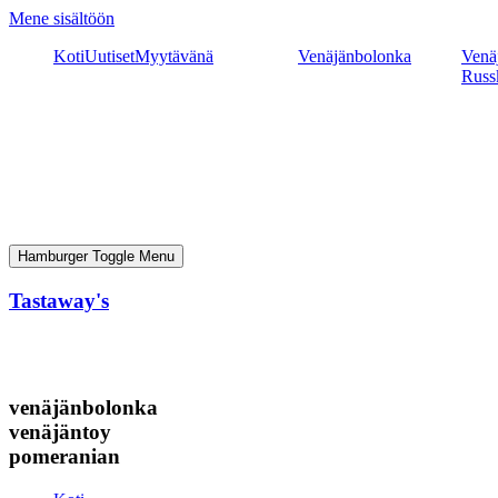
Mene sisältöön
Koti
Uutiset
Myytävänä
Venäjänbolonka
Venäj
Russ
Hamburger Toggle Menu
Tastaway's
venäjänbolonka
venäjäntoy
pomeranian