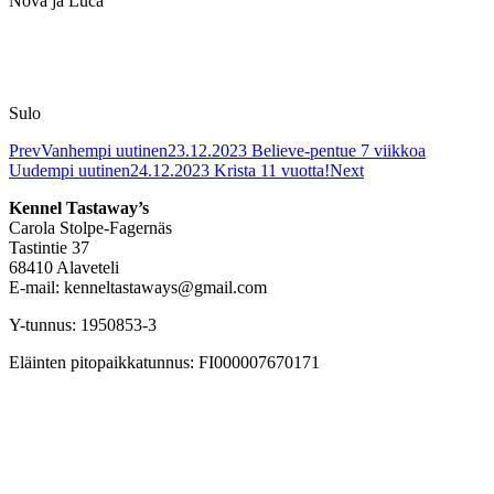
Nova ja Luca
Sulo
Prev
Vanhempi uutinen
23.12.2023 Believe-pentue 7 viikkoa
Uudempi uutinen
24.12.2023 Krista 11 vuotta!
Next
Kennel Tastaway’s
Carola Stolpe-Fagernäs
Tastintie 37
68410 Alaveteli
E-mail: kenneltastaways@gmail.com
Y-tunnus: 1950853-3
Eläinten pitopaikkatunnus: FI000007670171