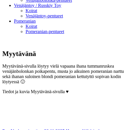
Venäjänbolonka-pentueet
Venäjäntoy / Russkiy Toy
Koirat
Venäjäntoy-pentueet
Pomeranian
Koirat
Pomeranian-pentueet
Myytävänä
Myytävänä-sivulla löytyy vielä vapaana ihana tummanruskea
venäjänbolonkan poikapentu, musta jo aikuinen pomeranian narttu
sekä ihanan suloinen blondi pomeranian kettutyttö sopivan kodin
löytyessä 🙂
Tiedot ja kuvia Myytävänä-sivulla ♥