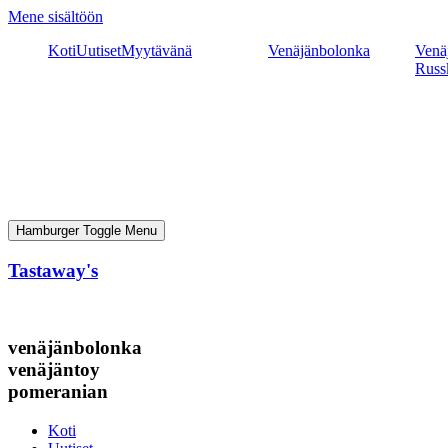
Mene sisältöön
Koti
Uutiset
Myytävänä
Venäjänbolonka
Venäj
Russ
Hamburger Toggle Menu
Tastaway's
venäjänbolonka
venäjäntoy
pomeranian
Koti