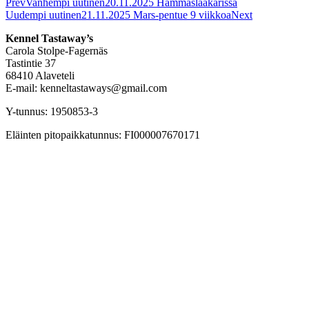
Prev
Vanhempi uutinen
20.11.2025 Hammaslääkärissä
Uudempi uutinen
21.11.2025 Mars-pentue 9 viikkoa
Next
Kennel Tastaway’s
Carola Stolpe-Fagernäs
Tastintie 37
68410 Alaveteli
E-mail: kenneltastaways@gmail.com
Y-tunnus: 1950853-3
Eläinten pitopaikkatunnus: FI000007670171