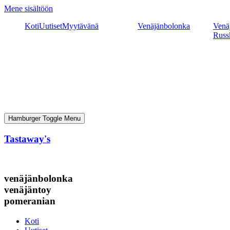
Mene sisältöön
Koti
Uutiset
Myytävänä
Venäjänbolonka
Venäj
Russ
Hamburger Toggle Menu
Tastaway's
venäjänbolonka
venäjäntoy
pomeranian
Koti