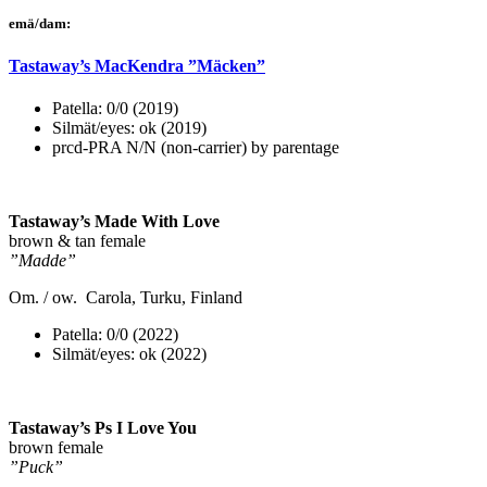
emä/dam:
Tastaway’s MacKendra ”Mäcken”
Patella: 0/0 (2019)
Silmät/eyes: ok (2019)
prcd-PRA N/N (non-carrier) by parentage
Tastaway’s Made With Love
brown & tan female
”Madde”
Om. / ow. Carola, Turku, Finland
Patella: 0/0 (2022)
Silmät/eyes: ok (2022)
Tastaway’s Ps I Love You
brown female
”Puck”