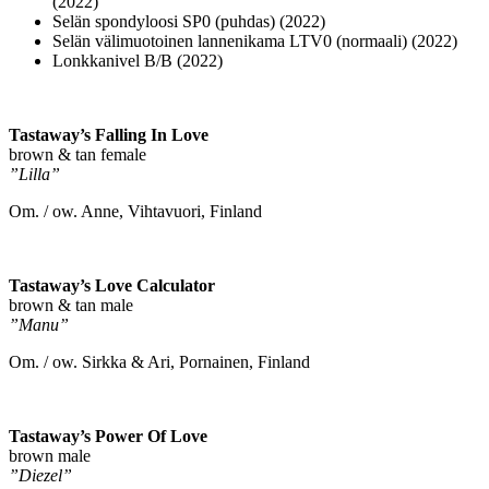
(2022)
Selän spondyloosi SP0 (puhdas) (2022)
Selän välimuotoinen lannenikama LTV0 (normaali) (2022)
Lonkkanivel B/B (2022)
Tastaway’s Falling In Love
brown & tan female
”Lilla”
Om. / ow. Anne, Vihtavuori, Finland
Tastaway’s Love Calculator
brown & tan male
”Manu”
Om. / ow. Sirkka & Ari, Pornainen, Finland
Tastaway’s Power Of Love
brown male
”Diezel”