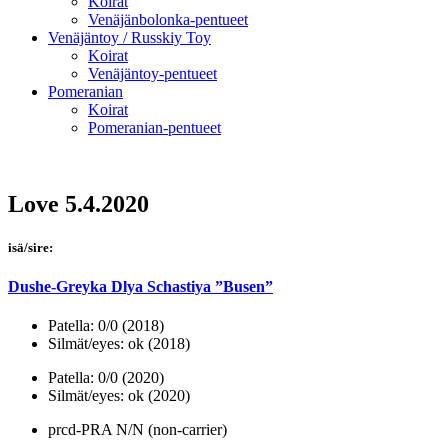
Koirat
Venäjänbolonka-pentueet
Venäjäntoy / Russkiy Toy
Koirat
Venäjäntoy-pentueet
Pomeranian
Koirat
Pomeranian-pentueet
Love 5.4.2020
isä/sire:
Dushe-Greyka Dlya Schastiya ”Busen”
Patella: 0/0 (2018)
Silmät/eyes: ok (2018)
Patella: 0/0 (2020)
Silmät/eyes: ok (2020)
prcd-PRA N/N (non-carrier)