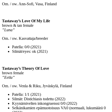
Om. / ow. Ann-Sofi, Vasa, Finland
Tastaway’s Love Of My Life
brown & tan female
”Luna”
Om. / ow. Kasvattaja/breeder
Patella: 0/0 (2021)
Silmät/eyes: ok (2021)
Tastaway’s Theory Of Love
brown female
”Eetla”
Om. / ow. Venla & Riku, Jyväskylä, Finland
Patella: 1/1 (2021)
Silmät: Distichiasis todettu (2022)
Kyynärnivelten inkongruenssi 0/0 (2022)
Selkänikamien epämuotoisuus VA0 (normaali, lukumäärä 0