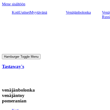
Mene sisältöön
Koti
Uutiset
Myytävänä
Venäjänbolonka
Venäj
Russ
Hamburger Toggle Menu
Tastaway's
venäjänbolonka
venäjäntoy
pomeranian