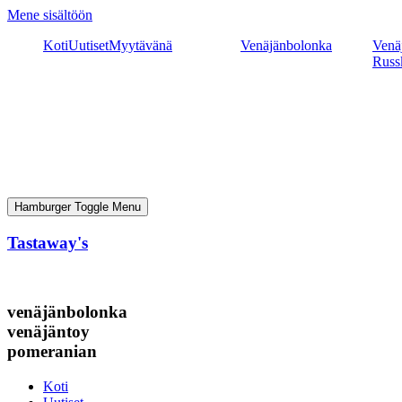
Mene sisältöön
Koti
Uutiset
Myytävänä
Venäjänbolonka
Venäj
Russ
Hamburger Toggle Menu
Tastaway's
venäjänbolonka
venäjäntoy
pomeranian
Koti