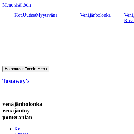
Mene sisältöön
Koti
Uutiset
Myytävänä
Venäjänbolonka
Venäj
Russ
Hamburger Toggle Menu
Tastaway's
venäjänbolonka
venäjäntoy
pomeranian
Koti