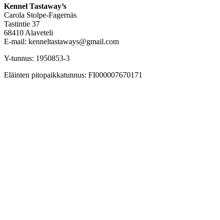
Kennel Tastaway’s
Carola Stolpe-Fagernäs
Tastintie 37
68410 Alaveteli
E-mail: kenneltastaways@gmail.com
Y-tunnus: 1950853-3
Eläinten pitopaikkatunnus: FI000007670171