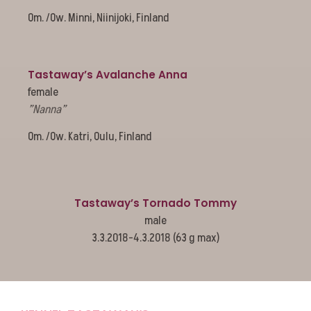
Om. /Ow. Minni, Niinijoki, Finland
Tastaway’s Avalanche Anna
female
”Nanna”
Om. /Ow. Katri, Oulu, Finland
Tastaway’s Tornado Tommy
male
3.3.2018-4.3.2018 (63 g max)