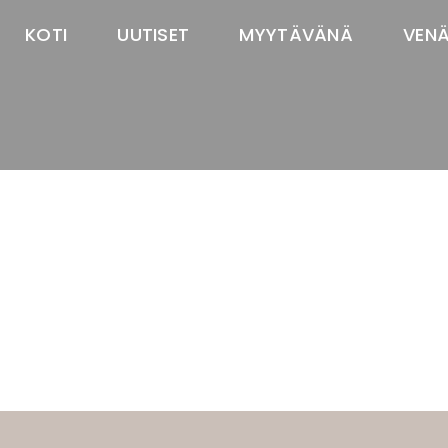
KOTI
UUTISET
MYYTÄVÄNÄ
VEN
TASTAWAY'S
venäjänbolonka
venäjäntoy
pomeranian